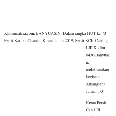
Kliksumatera.com, BANYUASIN- Dalam rangka HUT ke-73
Persit Kartika Chandra Kirana tahun 2019, Persit
KCK Cabang
LIII Kodim
0430/Banyuasi
n,
melaksanakan
kegiatan
Anjangsana,
Jumat (1/3).
Ketua Persit
Cab LIII