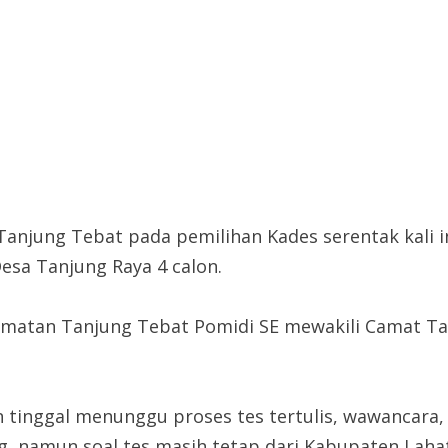
njung Tebat pada pemilihan Kades serentak kali ini
esa Tanjung Raya 4 calon.
camatan Tanjung Tebat Pomidi SE mewakili Camat T
n tinggal menunggu proses tes tertulis, wawancara,
 namun soal tes masih tetap dari Kabupaten Lahat,’