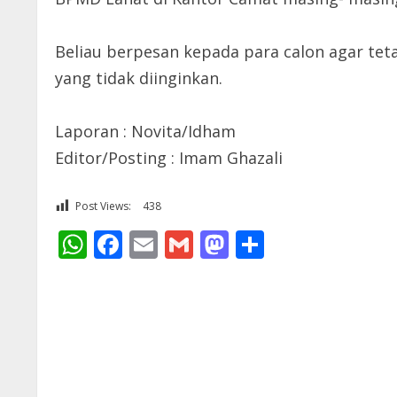
Beliau berpesan kepada para calon agar teta
yang tidak diinginkan.
Laporan : Novita/Idham
Editor/Posting : Imam Ghazali
Post Views:
438
WhatsApp
Facebook
Email
Gmail
Mastodon
Share