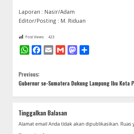
Laporan : Nasir/Adam
Editor/Posting : M. Riduan
Post Views:
423
WhatsApp
Facebook
Email
Gmail
Mastodon
Share
C
Previous:
Gubernur se-Sumatera Dukung Lampung Ibu Kota P
o
n
t
Tinggalkan Balasan
i
Alamat email Anda tidak akan dipublikasikan.
Ruas 