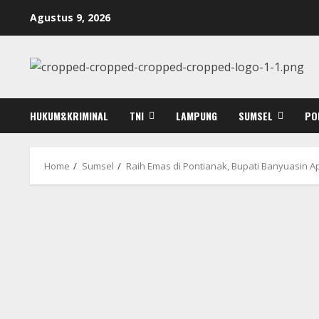
Skip
Agustus 9, 2026
to
content
HUKUM&KRIMINAL
TNI
LAMPUNG
SUMSEL
PO
Home
Sumsel
Raih Emas di Pontianak, Bupati Banyuasin Ap