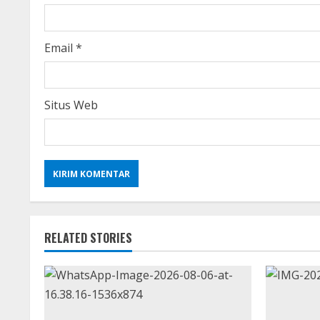
n
g
Email
*
Situs Web
RELATED STORIES