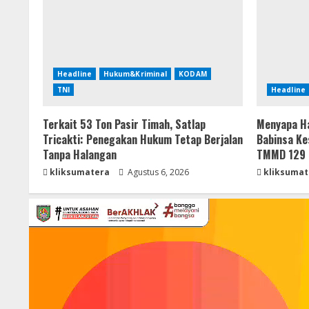
Headline
Hukum&Kriminal
KODAM
TNI
Headline
Terkait 53 Ton Pasir Timah, Satlap
Menyapa Ha
Tricakti: Penegakan Hukum Tetap Berjalan
Babinsa Ke
Tanpa Halangan
TMMD 129 
kliksumatera
Agustus 6, 2026
kliksumat
Pemutar
Video