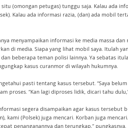
ri situ (omongan petugas) tunggu saja. Kalau ada in
ek). Kalau ada informasi razia, (dan) ada mobil terta
hanya menyampaikan informasi ke media massa dan m
rkan di media. Siapa yang lihat mobil saya. Itulah 
 dan beberapa teman polisi lainnya. Ya sebatas itula
ngungkap kasus curanmor di wilayah hukumnya.
getahui pasti tentang kasus tersebut. “Saya belum
roses. “Kan lagi diproses lidik, dicari tahu dulu,”
informasi segera disampaikan agar kasus tersebut bi
), kami (Polsek) juga mencari. Korban juga mencari.
r cepat penanganannya dan terungkap,” pungkasnya.