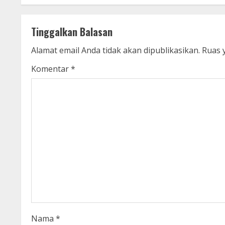
n
t
Tinggalkan Balasan
i
Alamat email Anda tidak akan dipublikasikan.
Ruas 
n
Komentar
*
u
e
R
e
a
d
i
Nama
*