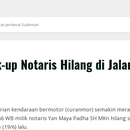
Jalan Jenderal Sudirman
k-up Notaris Hilang di Jal
ian kendaraan bermotor (curanmor) semakin meraja
 WB milik notaris Yan Maya Padha SH MKn hilang saa
19/6) lalu.