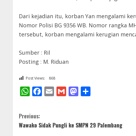
Dari kejadian itu, korban Yan mengalami ke
Nomor Polisi BG 9356 WB. Nomor rangka M
tersebut, korban mengalami kerugian menca
Sumber : Ril
Posting : M. Riduan
Post Views:
868
WhatsApp
Facebook
Email
Gmail
Mastodon
Share
C
Previous:
Wawako Sidak Pungli ke SMPN 29 Palembang
o