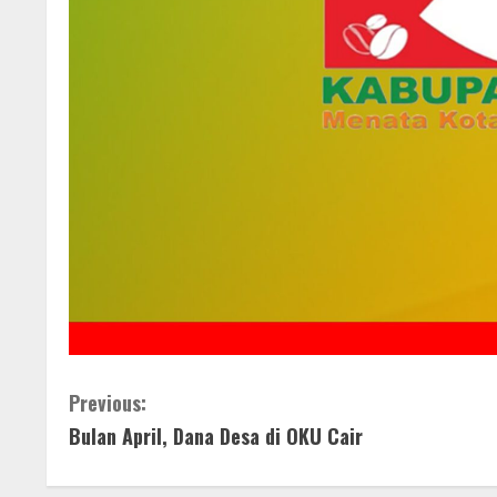
C
Previous:
Bulan April, Dana Desa di OKU Cair
o