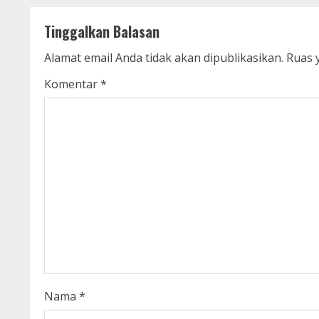
n
t
Tinggalkan Balasan
i
Alamat email Anda tidak akan dipublikasikan.
Ruas 
n
Komentar
*
u
e
R
e
a
d
i
Nama
*