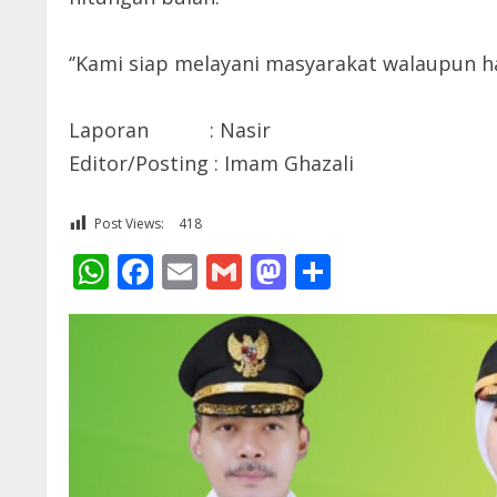
‘’Kami siap melayani masyarakat walaupun hari
Laporan : Nasir
Editor/Posting : Imam Ghazali
Post Views:
418
WhatsApp
Facebook
Email
Gmail
Mastodon
Share