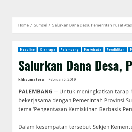
Home
Sumsel
Salurkan Dana Desa, Pemerintah Pusat Atas
Headline
Olahraga
Palembang
Pariwisata
Pendidikan
P
Salurkan Dana Desa, 
kliksumatera
Februari 5, 2019
PALEMBANG ─
Untuk meningkatkan tarap h
bekerjasama dengan Pemerintah Provinsi S
tema ‘Pengentasan Kemiskinan Berbasis Pemb
Dalam kesempatan tersebut Sekjen Kemente