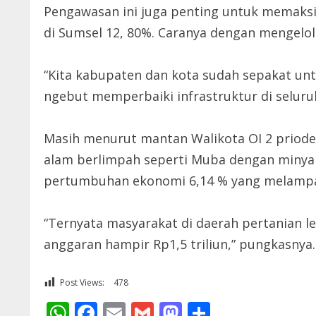
Pengawasan ini juga penting untuk memaks
di Sumsel 12, 80%. Caranya dengan mengelo
“Kita kabupaten dan kota sudah sepakat un
ngebut memperbaiki infrastruktur di seluruh
Masih menurut mantan Walikota OI 2 priode 
alam berlimpah seperti Muba dengan minyak
pertumbuhan ekonomi 6,14 % yang melampa
“Ternyata masyarakat di daerah pertanian le
anggaran hampir Rp1,5 triliun,” pungkasnya.
Post Views:
478
WhatsApp
Facebook
Email
Gmail
Mastodon
Share