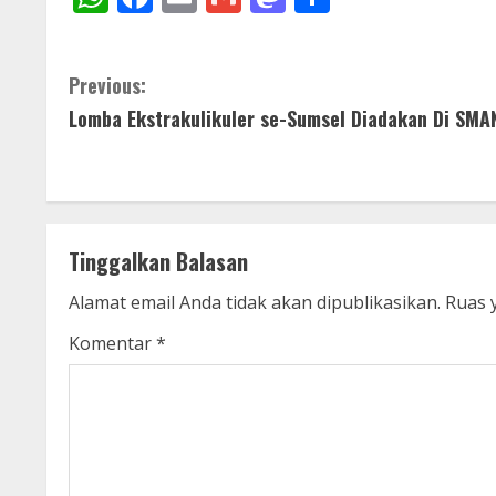
C
Previous:
Lomba Ekstrakulikuler se-Sumsel Diadakan Di SMA
o
n
t
Tinggalkan Balasan
i
Alamat email Anda tidak akan dipublikasikan.
Ruas 
n
Komentar
*
u
e
R