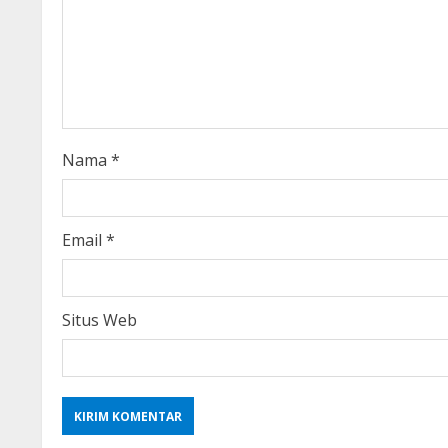
e
a
d
i
Nama
*
n
g
Email
*
Situs Web