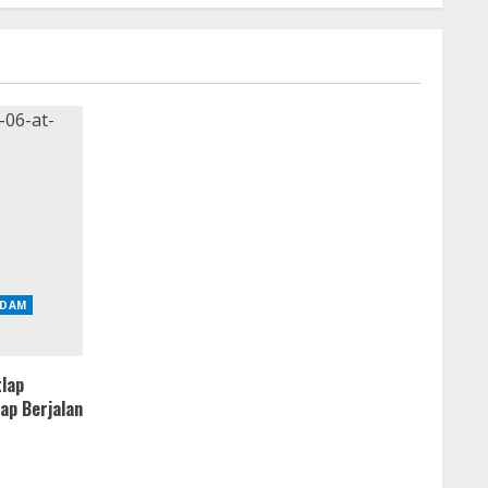
DAM
tlap
ap Berjalan