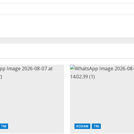
TNI
KODAM
TNI