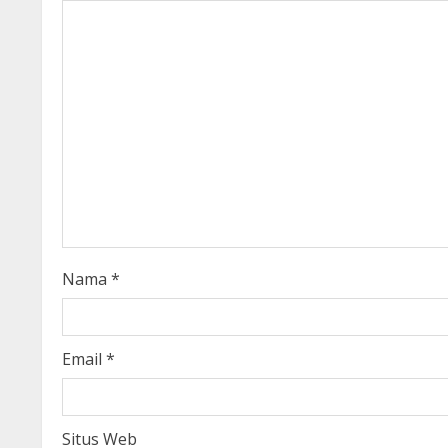
u
e
R
e
a
d
i
Nama
*
n
g
Email
*
Situs Web