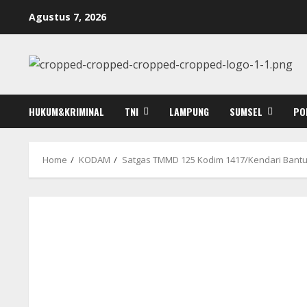
Skip
Agustus 7, 2026
to
content
HUKUM&KRIMINAL
TNI
LAMPUNG
SUMSEL
PO
Home
KODAM
Satgas TMMD 125 Kodim 1417/Kendari Bantu