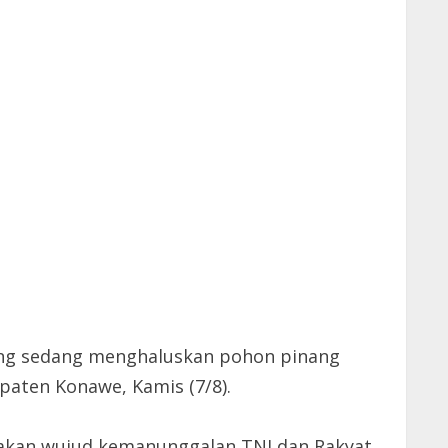
ng sedang menghaluskan pohon pinang
aten Konawe, Kamis (7/8).
upakan wujud kemanunggalan TNI dan Rakyat