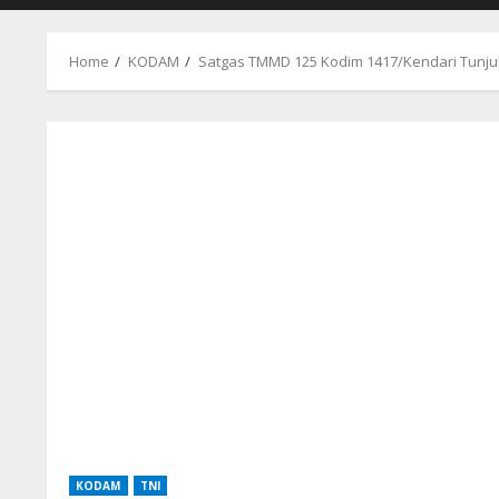
Home
KODAM
Satgas TMMD 125 Kodim 1417/Kendari Tunj
KODAM
TNI