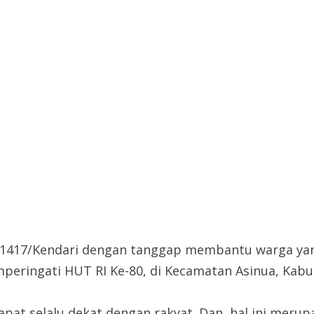
1417/Kendari dengan tanggap membantu warga ya
ringati HUT RI Ke-80, di Kecamatan Asinua, Kabup
apat selalu dekat dengan rakyat. Dan, hal ini mer