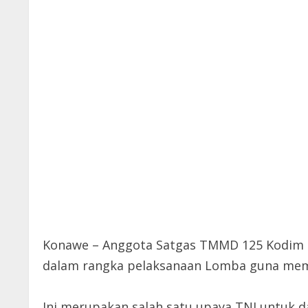
Konawe – Anggota Satgas TMMD 125 Kodim 
dalam rangka pelaksanaan Lomba guna mempe
Ini merupakan salah satu upaya TNI untuk d