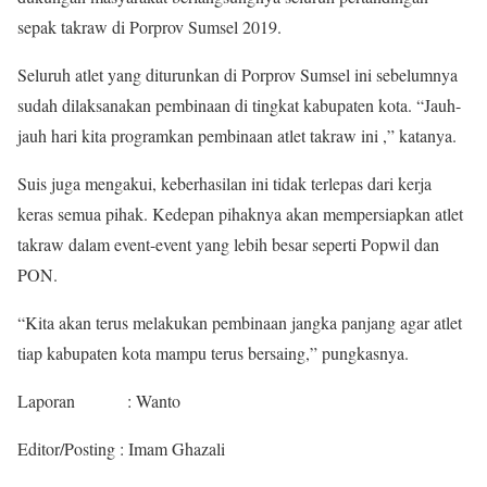
sepak takraw di Porprov Sumsel 2019.
Seluruh atlet yang diturunkan di Porprov Sumsel ini sebelumnya
sudah dilaksanakan pembinaan di tingkat kabupaten kota. “Jauh-
jauh hari kita programkan pembinaan atlet takraw ini ,” katanya.
Suis juga mengakui, keberhasilan ini tidak terlepas dari kerja
keras semua pihak. Kedepan pihaknya akan mempersiapkan atlet
takraw dalam event-event yang lebih besar seperti Popwil dan
PON.
“Kita akan terus melakukan pembinaan jangka panjang agar atlet
tiap kabupaten kota mampu terus bersaing,” pungkasnya.
Laporan : Wanto
Editor/Posting : Imam Ghazali