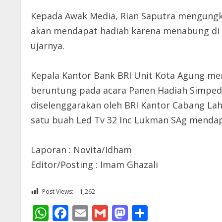
Kepada Awak Media, Rian Saputra mengungk
akan mendapat hadiah karena menabung di Ban
ujarnya.
Kepala Kantor Bank BRI Unit Kota Agung me
beruntung pada acara Panen Hadiah Simpede
diselenggarakan oleh BRI Kantor Cabang Lah
satu buah Led Tv 32 Inc Lukman SAg mendapa
Laporan : Novita/Idham
Editor/Posting : Imam Ghazali
Post Views:
1,262
WhatsApp
Facebook
Email
Gmail
Mastodon
Share