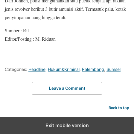
Dari Jonhen, polisi mengamankan satu pucuk senjata api rakitan
jenis revolver berikut 3 butir amunisi aktif. Termasuk palu, kotak
penyimpanan uang hingga terali.
Sumber : Ril
Editor/Posting : M. Riduan
Categories:
Headline
,
Hukum&Kriminal
,
Palembang
,
Sumsel
Leave a Comment
Back to top
Exit mobile version