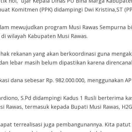
 nol,” ujar Kepala Dinas PU Bina Marga Kabupaten 
uat Komitmen (PPK) didampingi Dwi Kristina,ST (PP
dalam mewujudkan program Musi Rawas Sempurna bi
 di wilayah Kabupaten Musi Rawas.
pihak rekanan yang akan berkoordinasi guna mengakur
 dan lebar masih belum dipastikan karena direncana
kasi dana sebesar Rp. 982.000.000, menggunakan AP
ardiono, S.Pd didampingi Kadus 1 Rusli berterima 
usi Rawas, termasuk kepada Bupati Musi Rawas, H2
 dapat terrealisasi juga pembangunannya. Kita patut 