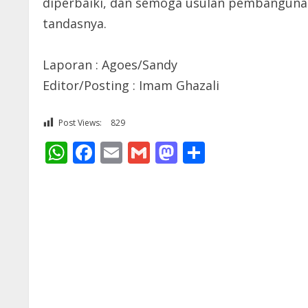
diperbaiki, dan semoga usulan pembanguna
tandasnya.
Laporan : Agoes/Sandy
Editor/Posting : Imam Ghazali
Post Views:
829
WhatsApp
Facebook
Email
Gmail
Mastodon
Share