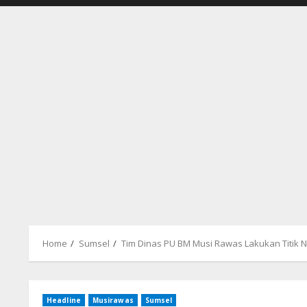
Home
Sumsel
Tim Dinas PU BM Musi Rawas Lakukan Titik No
Headline
Musirawas
Sumsel