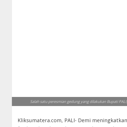
Salah satu peresmian gedung yang dilakukan Bupati PALI,
Kliksumatera.com, PALI- Demi meningkatka