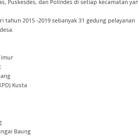
s, Puskesdes, dan Polindes di setiap kecamatan yan
ari tahun 2015 -2019 sebanyak 31 gedung pelayanan
desa.
Timur
t
bang
KPD) Kusta
g
ungai Baung