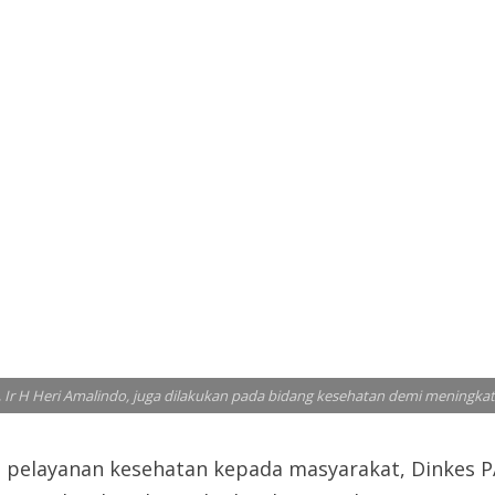
 Ir H Heri Amalindo, juga dilakukan pada bidang kesehatan demi meningkat
n pelayanan kesehatan kepada masyarakat, Dinkes