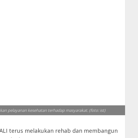
kan pelayanan kesehatan terhadap masyarakat. (foto: ist)
 PALI terus melakukan rehab dan membangun