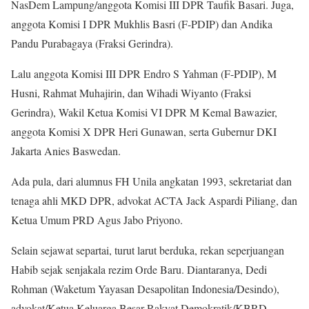
NasDem Lampung/anggota Komisi III DPR Taufik Basari. Juga,
anggota Komisi I DPR Mukhlis Basri (F-PDIP) dan Andika
Pandu Purabagaya (Fraksi Gerindra).
Lalu anggota Komisi III DPR Endro S Yahman (F-PDIP), M
Husni, Rahmat Muhajirin, dan Wihadi Wiyanto (Fraksi
Gerindra), Wakil Ketua Komisi VI DPR M Kemal Bawazier,
anggota Komisi X DPR Heri Gunawan, serta Gubernur DKI
Jakarta Anies Baswedan.
Ada pula, dari alumnus FH Unila angkatan 1993, sekretariat dan
tenaga ahli MKD DPR, advokat ACTA Jack Aspardi Piliang, dan
Ketua Umum PRD Agus Jabo Priyono.
Selain sejawat separtai, turut larut berduka, rekan seperjuangan
Habib sejak senjakala rezim Orde Baru. Diantaranya, Dedi
Rohman (Waketum Yayasan Desapolitan Indonesia/Desindo),
advokat/Ketua Keluarga Besar Rakyat Demokratik/KBRD