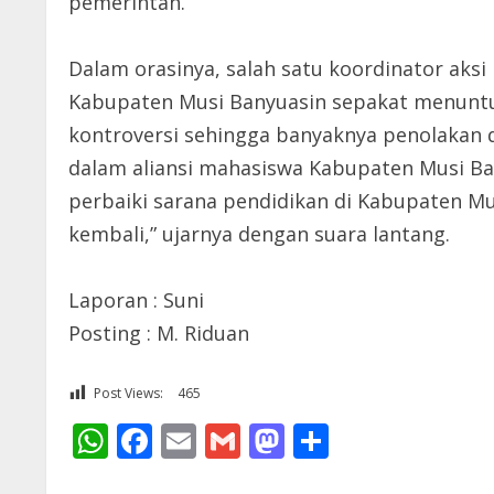
pemerintah.
Dalam orasinya, salah satu koordinator aks
Kabupaten Musi Banyuasin sepakat menuntu
kontroversi sehingga banyaknya penolakan d
dalam aliansi mahasiswa Kabupaten Musi Ba
perbaiki sarana pendidikan di Kabupaten M
kembali,” ujarnya dengan suara lantang.
Laporan : Suni
Posting : M. Riduan
Post Views:
465
WhatsApp
Facebook
Email
Gmail
Mastodon
Share