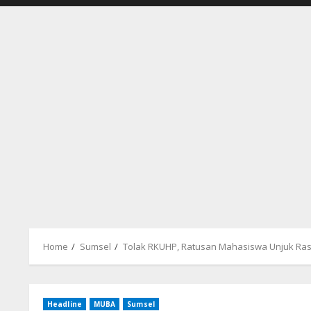
Home
Sumsel
Tolak RKUHP, Ratusan Mahasiswa Unjuk Ra
Headline
MUBA
Sumsel