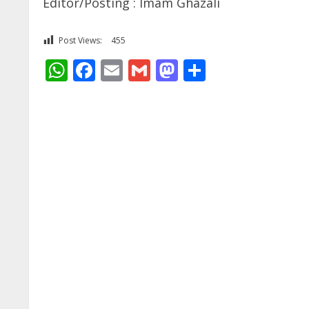
Editor/Posting : Imam Ghazali
Post Views:
455
WhatsApp
Facebook
Email
Gmail
Mastodon
Share