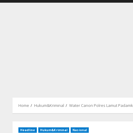
Home
Hukum&Kriminal
Water Canon Polres Lamut Padamk
Headline
Hukum&Kriminal
Nasional