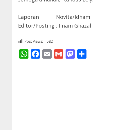
Laporan : Novita/Idham
Editor/Posting : Imam Ghazali
Post Views:
582
WhatsApp
Facebook
Email
Gmail
Mastodon
Share