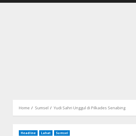
Home
Sumsel
Yudi Sahri Unggul di Pilkades Senabing
Headline
Lahat
Sumsel