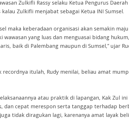
awasan Zulkifli Rassy selaku Ketua Pengurus Daer
 kalau Zulkifli menjabat sebagai Ketua INI Sumsel.
umsel maka keberadaan organisasi akan semakin maj
iki wawasan yang luas dan menguasai bidang hukum
aris, baik di Palembang maupun di Sumsel,’’ ujar R
 recordnya itulah, Rudy menilai, beliau amat mumpu
 pelaksanaannya atau praktik di lapangan, Kak Zul 
s, dan cepat merespon serta tanggap terhadap ber
uga tidak diragukan lagi, karenanya amat layak beli