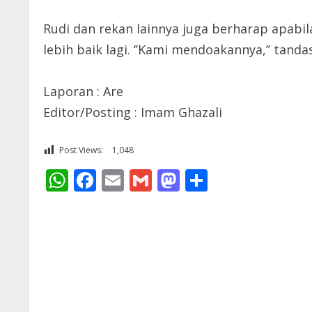
Rudi dan rekan lainnya juga berharap apabi
lebih baik lagi. ‘’Kami mendoakannya,’’ tanda
Laporan : Are
Editor/Posting : Imam Ghazali
Post Views:
1,048
WhatsApp
Facebook
Email
Gmail
Mastodon
Share