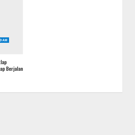
DAM
tlap
ap Berjalan