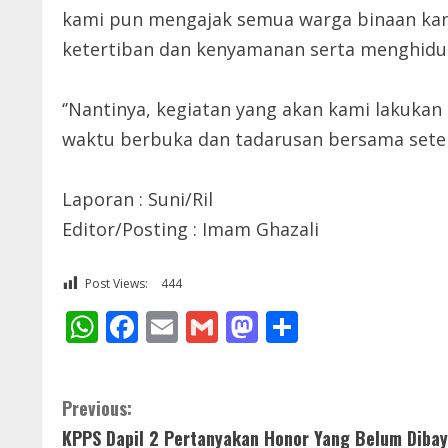
kami pun mengajak semua warga binaan kami
ketertiban dan kenyamanan serta menghidupk
‘’Nantinya, kegiatan yang akan kami lakuka
waktu berbuka dan tadarusan bersama setel
Laporan : Suni/Ril
Editor/Posting : Imam Ghazali
Post Views:
444
WhatsApp
Facebook
Email
Gmail
Mastodon
Share
C
Previous:
KPPS Dapil 2 Pertanyakan Honor Yang Belum Dibay