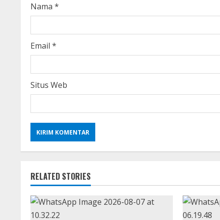
i
Nama
*
n
g
Email
*
Situs Web
RELATED STORIES