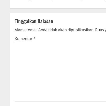
o
n
t
Tinggalkan Balasan
i
Alamat email Anda tidak akan dipublikasikan.
Ruas 
n
Komentar
*
u
e
R
e
a
d