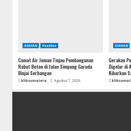
ASAHAN
Headline
ASAHAN
Camat Air Joman Tinjau Pembangunan
Gerakan Pe
Rabat Beton di Jalan Simpang Garuda
Digelar di
Binjai Serbangan
Kibarkan S
kliksumatera
Agustus 7, 2026
kliksumat