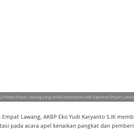
lres Empat Lawang yang dinilai berprestasi oleh Kapolres Empat Lawang, AKB
Empat Lawang, AKBP Eko Yudi Karyanto S.IK memb
asi pada acara apel kenaikan pangkat dan pemberia