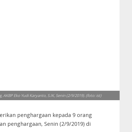
P Eko Yudi Karyanto, S.IK, Senin (2/9/2019). (foto: ist)
erikan penghargaan kepada 9 orang
n penghargaan, Senin (2/9/2019) di