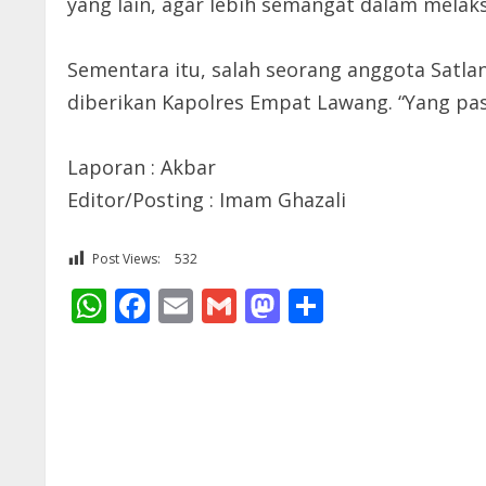
yang lain, agar lebih semangat dalam melak
Sementara itu, salah seorang anggota Satla
diberikan Kapolres Empat Lawang. “Yang pas
Laporan : Akbar
Editor/Posting : Imam Ghazali
Post Views:
532
WhatsApp
Facebook
Email
Gmail
Mastodon
Share