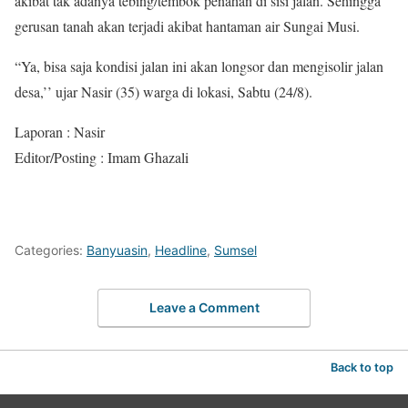
akibat tak adanya tebing/tembok penahan di sisi jalan. Sehingga
gerusan tanah akan terjadi akibat hantaman air Sungai Musi.
“Ya, bisa saja kondisi jalan ini akan longsor dan mengisolir jalan
desa,’’ ujar Nasir (35) warga di lokasi, Sabtu (24/8).
Laporan : Nasir
Editor/Posting : Imam Ghazali
Categories:
Banyuasin
,
Headline
,
Sumsel
Leave a Comment
Back to top