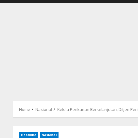
Home
Nasional
Kelola Perikanan Berkelanjutan, Ditjen P
Headline
Nasional