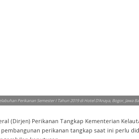
elabuhan Perikanan Semester I Tahun 2019 di Hotel D’Anaya, Bogor, Jawa Bar
al (Dirjen) Perikanan Tangkap Kementerian Kelauta
embangunan perikanan tangkap saat ini perlu didu