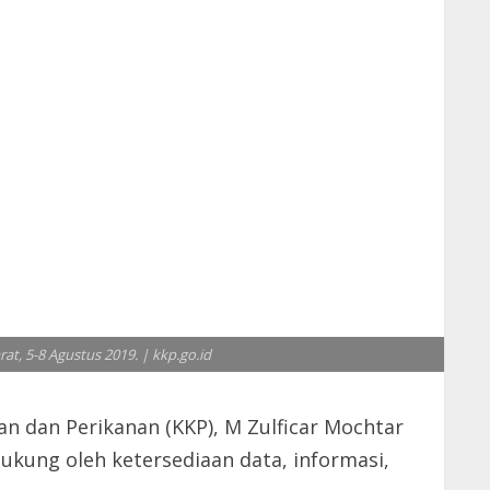
at, 5-8 Agustus 2019. | kkp.go.id
n dan Perikanan (KKP), M Zulficar Mochtar
kung oleh ketersediaan data, informasi,