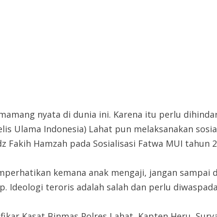
amang nyata di dunia ini. Karena itu perlu dihinda
is Ulama Indonesia) Lahat pun melaksanakan sosial
z Fakih Hamzah pada Sosialisasi Fatwa MUI tahun 2
mperhatikan kemana anak mengaji, jangan sampai d
. Ideologi teroris adalah salah dan perlu diwaspada
fikar Kasat Binmas Polres Lahat, Kapten Heru, Sury