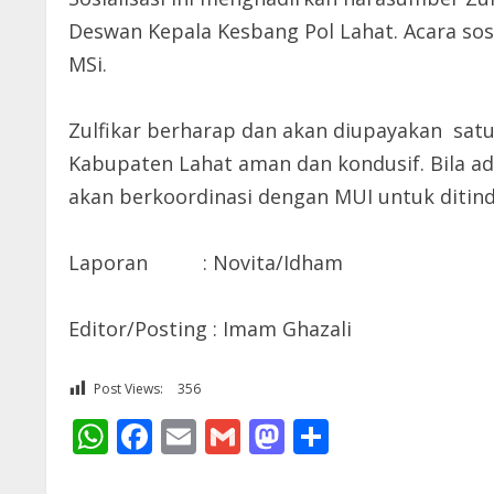
Deswan Kepala Kesbang Pol Lahat. Acara sos
MSi.
Zulfikar berharap dan akan diupayakan satu
Kabupaten Lahat aman dan kondusif. Bila ad
akan berkoordinasi dengan MUI untuk ditinda
Laporan : Novita/Idham
Editor/Posting : Imam Ghazali
Post Views:
356
WhatsApp
Facebook
Email
Gmail
Mastodon
Share