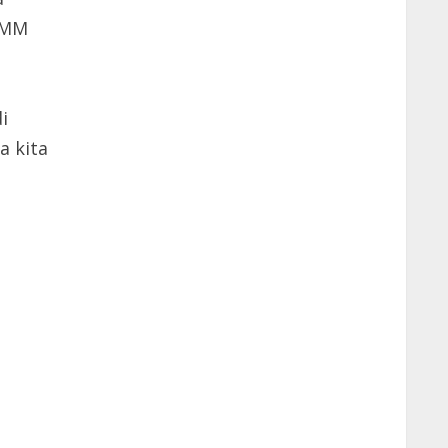
E MM
i
a kita