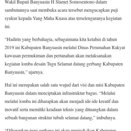
Wakil Bupati Banyuasin H Slamet Somosentono dalam
sambutannya saat membuka acara tersebut mengucapkan puji
syukur kepada Yang Maha Kuasa atas terselengaranya kegiatan
ini.
“Hadirin yang berbahagia, sebagaimana kita ketahui di tahun
2019 ini Kabupaten Banyuasin melalui Dinas Perumahan Rakyat
kawasan permukiman dan pertanahan akan melaksanakan
kegiatan lomba desain Tugu Selamat datang gerbang Kabupaten
Banyuasin,” ujarnya.
Hal ini merupakan salah satu wujud dari visi dan misi Kabupaten
Banyuasin dalam menciptakan infrastruktur bagus. “Melalui
melalui lomba ini diharapkan akan menjadi ide-ide kreatif dan
inovatif serta memiliki keadaan teknis yang dituangkan dalam
sebuah bangunan struktur tubuh selamat datang,” imbuhnya.
“Diharapkan tugu gerbang ini akan menjadi ikon Kabupaten