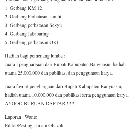
1. Gerbang KM 12
2. Gerbang Perbatasan Jambi
3. Gerbang perbatasan Sekyu
4. Gerbang Jakabaring
5. Gerbang perbatasan OKI
Hadiah bagi pemenang lomba :
Juara I penghargaan dari Bupati Kabupaten Banyuasin, hadiah
utama 25.000.000 dan publikasi dan penggunaan karya.
Juara favorit penghargaan dari Bupati Kabupaten Banyuasin,
hadiah utama 10.000.000 dan publikasi serta penggunaan karya.
AYOOO BURUAN DAFTAR !!!!!.
Laporan : Wanto
Editor/Posting : Imam Ghazali