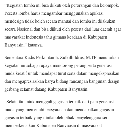
“Kegiatan lomba ini bisa diikuti oleh perorangan dan kelompok.
Peserta lomba harus mengambar menggunakan aplikasi,
mendesign tidak boleh secara manual dan lomba ini dilakukan
secara Nasional dan bisa diikuti oleh peserta dari luar daerah agar
masyarakat Indonesia tahu gimana keadaan di Kabupaten
Banyuasin,” katanya.
Sementara Kadis Perkimtan Ir. Zulkifli Idrus, M.TP menuturkan
kegiatan ini sebagai upaya mendorong perang serta generasi
muda kreatif untuk mendapat turut serta dalam mengekspresikan
dan mengapresiasikan karya bidang rancangan bangunan design
gerbang selamat datang Kabupaten Banyuasin.
“Selain itu untuk menggali gagasan terbaik dari para generasi
muda yang memenuhi persyaratan dan mendapatkan gagasan-
gagasan terbaik yang dinilai oleh pihak penyelenggara serta
memperkenalkan Kabupaten Banyuasin di masyarakat