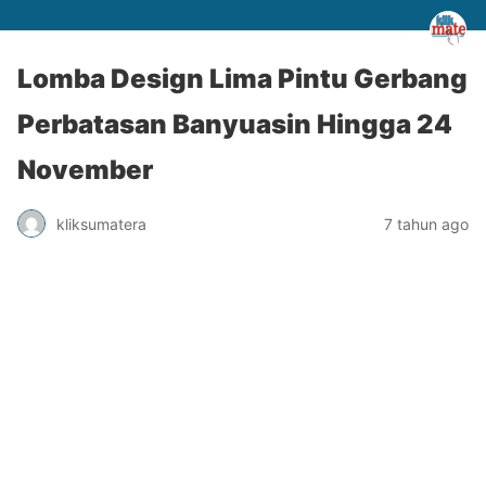
Lomba Design Lima Pintu Gerbang
Perbatasan Banyuasin Hingga 24
November
kliksumatera
7 tahun ago