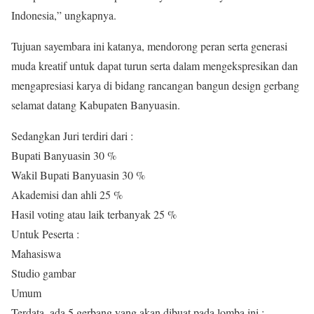
Indonesia,” ungkapnya.
Tujuan sayembara ini katanya, mendorong peran serta generasi
muda kreatif untuk dapat turun serta dalam mengekspresikan dan
mengapresiasi karya di bidang rancangan bangun design gerbang
selamat datang Kabupaten Banyuasin.
Sedangkan Juri terdiri dari :
Bupati Banyuasin 30 %
Wakil Bupati Banyuasin 30 %
Akademisi dan ahli 25 %
Hasil voting atau laik terbanyak 25 %
Untuk Peserta :
Mahasiswa
Studio gambar
Umum
Terdata, ada 5 gerbang yang akan dibuat pada lomba ini :