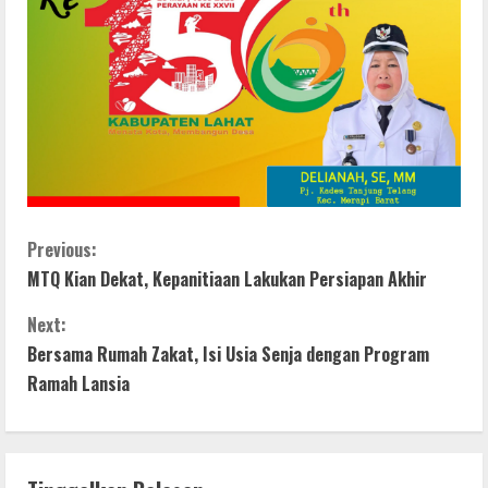
C
Previous:
MTQ Kian Dekat, Kepanitiaan Lakukan Persiapan Akhir
o
Next:
n
Bersama Rumah Zakat, Isi Usia Senja dengan Program
t
Ramah Lansia
i
n