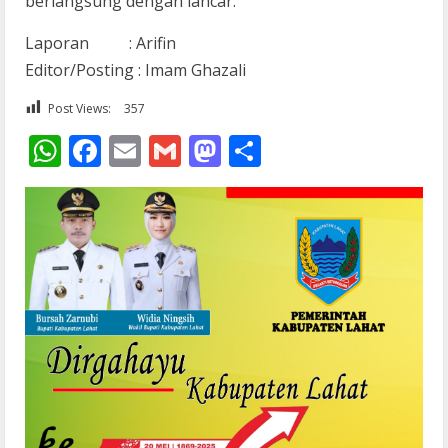
berlangsung dengan lancar.
Laporan : Arifin
Editor/Posting : Imam Ghazali
Post Views:
357
WhatsApp
Facebook
Email
Gmail
Mastodon
Share