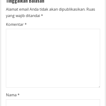
Tinggalkan Balasan
u
Alamat email Anda tidak akan dipublikasikan.
Ruas
yang wajib ditandai
*
e
Komentar
*
R
e
a
d
i
n
g
Nama
*