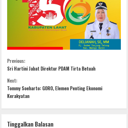
C
Previous:
Sri Hartini Jabat Direktur PDAM Tirta Betuah
o
Next:
n
Tommy Soeharto: GORO, Elemen Penting Ekonomi
t
Kerakyatan
i
n
Tinggalkan Balasan