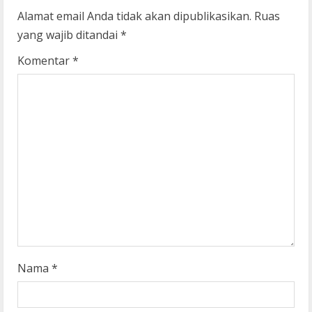
u
Alamat email Anda tidak akan dipublikasikan.
Ruas
yang wajib ditandai
*
e
Komentar
*
R
e
a
d
i
n
g
Nama
*