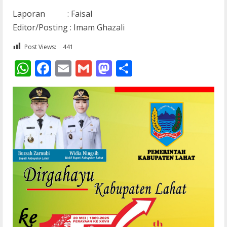
Laporan : Faisal
Editor/Posting : Imam Ghazali
Post Views:
441
WhatsApp
Facebook
Email
Gmail
Mastodon
Share