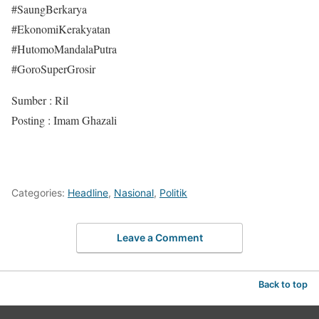
#SaungBerkarya
#EkonomiKerakyatan
#HutomoMandalaPutra
#GoroSuperGrosir
Sumber : Ril
Posting : Imam Ghazali
Categories:
Headline
,
Nasional
,
Politik
Leave a Comment
Back to top