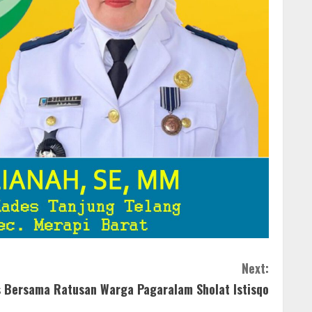
Next:
s Bersama Ratusan Warga Pagaralam Sholat Istisqo