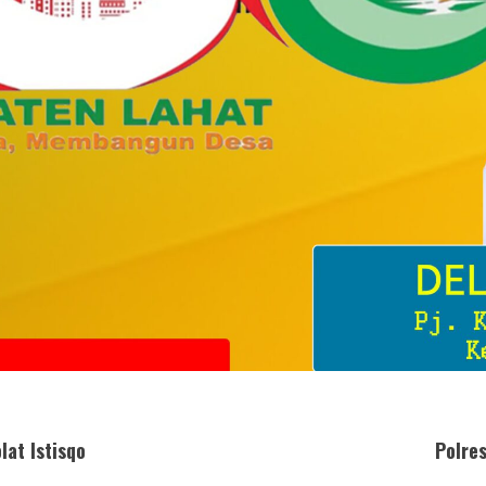
lat Istisqo
Polre