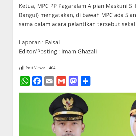
Ketua, MPC PP Pagaralam Alpian Maskuni SH
Bangui) mengatakan, di bawah MPC ada 5 an
sama dalam acara pelantikan tersebut sekali
Laporan : Faisal
Editor/Posting : Imam Ghazali
Post Views:
404
WhatsApp
Facebook
Email
Gmail
Mastodon
Share