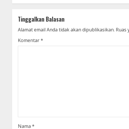
n
t
Tinggalkan Balasan
i
Alamat email Anda tidak akan dipublikasikan.
Ruas 
n
Komentar
*
u
e
R
e
a
d
i
Nama
*