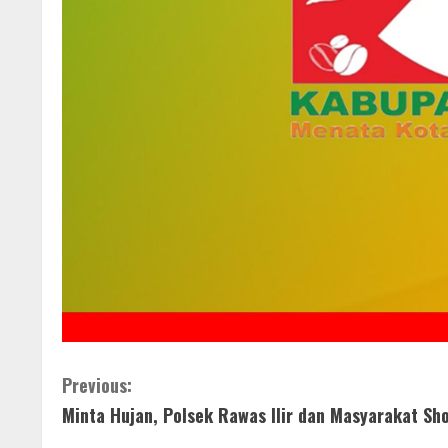
C
Previous:
Minta Hujan, Polsek Rawas Ilir dan Masyarakat Sho
o