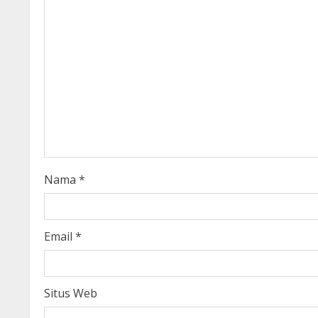
u
e
R
e
a
d
i
Nama
*
n
g
Email
*
Situs Web