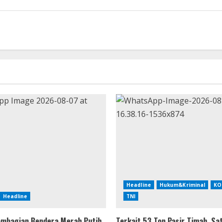
Headline
Hukum&Kriminal
KO
Headline
TNI
mbagian Bendera Merah Putih
Terkait 53 Ton Pasir Timah, Sa