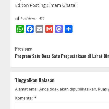
Editor/Posting : Imam Ghazali
Post Views:
476
WhatsApp
Facebook
Email
Gmail
Mastodon
Share
C
Previous:
Program Satu Desa Satu Perpustakaan di Lahat Di
o
n
t
Tinggalkan Balasan
i
Alamat email Anda tidak akan dipublikasikan.
Ruas 
n
Komentar
*