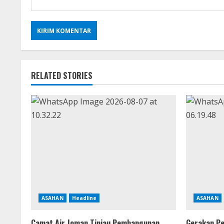
RELATED STORIES
ASAHAN
Headline
ASAHAN
Camat Air Joman Tinjau Pembangunan
Gerakan Pe