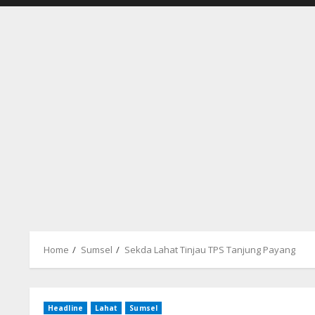
Home
Sumsel
Sekda Lahat Tinjau TPS Tanjung Payang
Headline
Lahat
Sumsel