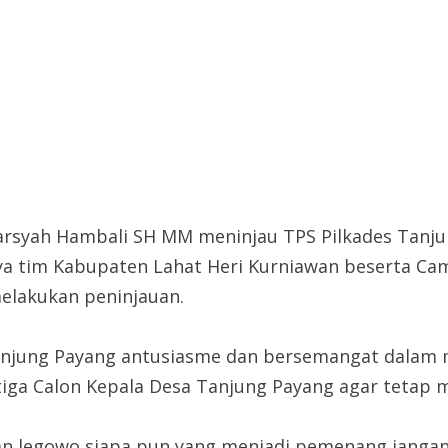
arsyah Hambali SH MM meninjau TPS Pilkades Tanju
ya tim Kabupaten Lahat Heri Kurniawan beserta Cam
elakukan peninjauan.
njung Payang antusiasme dan bersemangat dalam m
iga Calon Kepala Desa Tanjung Payang agar tetap m
an legowo siapa pun yang menjadi pemenang jangan