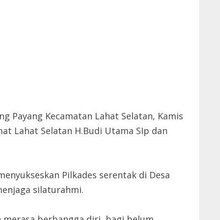
ng Payang Kecamatan Lahat Selatan, Kamis
at Lahat Selatan H.Budi Utama SIp dan
enyukseskan Pilkades serentak di Desa
enjaga silaturahmi.
 merasa berbangga diri, bagi belum