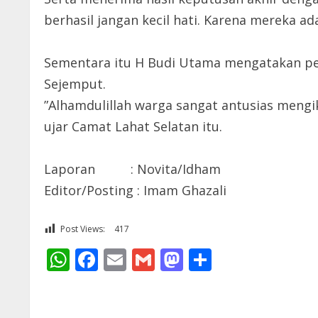
berhasil jangan kecil hati. Karena mereka ada
Sementara itu H Budi Utama mengatakan peni
Sejemput.
”Alhamdulillah warga sangat antusias mengik
ujar Camat Lahat Selatan itu.
Laporan : Novita/Idham
Editor/Posting : Imam Ghazali
Post Views:
417
WhatsApp
Facebook
Email
Gmail
Mastodon
Share