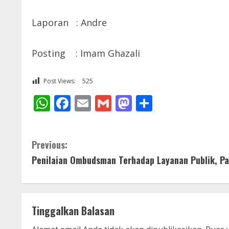
Laporan : Andre
Posting : Imam Ghazali
Post Views:
525
WhatsApp
Facebook
Email
Gmail
Mastodon
Share
C
Previous:
Penilaian Ombudsman Terhadap Layanan Publik, P
o
n
t
Tinggalkan Balasan