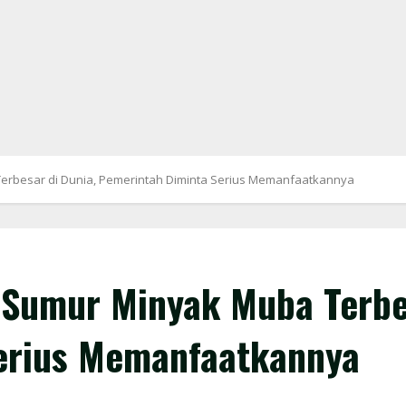
erbesar di Dunia, Pemerintah Diminta Serius Memanfaatkannya
 Sumur Minyak Muba Terbes
erius Memanfaatkannya