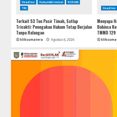
Headline
Hukum&Kriminal
KODAM
TNI
Headline
Terkait 53 Ton Pasir Timah, Satlap
Menyapa Ha
Tricakti: Penegakan Hukum Tetap Berjalan
Babinsa Ke
Tanpa Halangan
TMMD 129 
kliksumatera
Agustus 6, 2026
kliksuma
Pemutar
Video