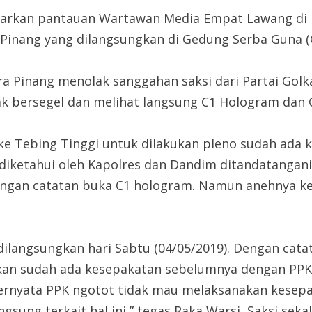
rkan pantauan Wartawan Media Empat Lawang di la
nang yang dilangsungkan di Gedung Serba Guna (GS
a Pinang menolak sanggahan saksi dari Partai Gol
k bersegel dan melihat langsung C1 Hologram dan C
e Tebing Tinggi untuk dilakukan pleno sudah ada ke
iketahui oleh Kapolres dan Dandim ditandatangani 
dengan catatan buka C1 hologram. Namun anehnya ket
 dilangsungkan hari Sabtu (04/05/2019). Dengan ca
 kan sudah ada kesepakatan sebelumnya dengan PPK
rnyata PPK ngotot tidak mau melaksanakan kesepak
ung terkait hal ini,” tegas Raka Warsi, Saksi sekal