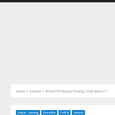
Home
Sumsel
Wow! PPK Muara Pinang, Tolak Buka C1
Empat Lawang
Headline
Politik
Sumsel