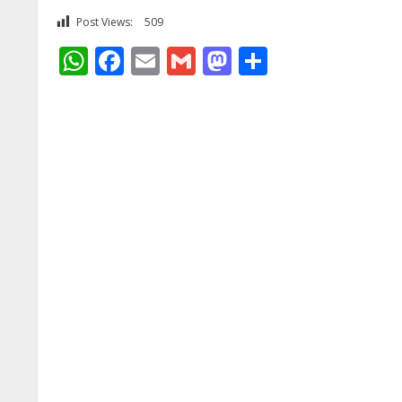
Post Views:
509
WhatsApp
Facebook
Email
Gmail
Mastodon
Share