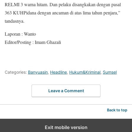
RELMI 3 warna hitam. Dan pelaku disangkakan dengan pasal
363 KUHPidana dengan ancaman di atas lima tahun penjara,”
tandasnya.
Laporan : Wanto
Editor/Posting : Imam Ghazali
Categories:
Banyuasin
,
Headline
,
Hukum&Kriminal
,
Sumsel
Leave a Comment
Back to top
Exit mobile version