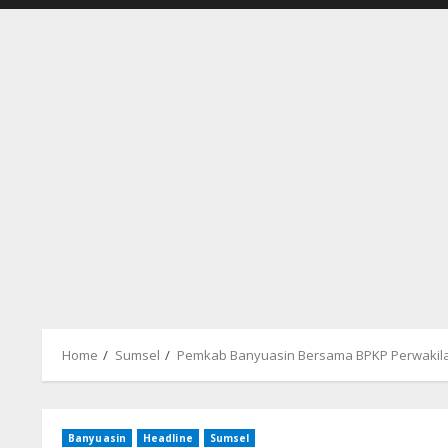
Home
Sumsel
Pemkab Banyuasin Bersama BPKP Perwakila
Banyuasin
Headline
Sumsel